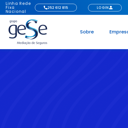
Linha Rede
Fixa
252 612 815
LOGIN
Nacional
Sobre
Empres