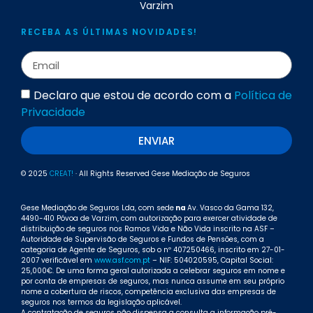
Varzim
RECEBA AS ÚLTIMAS NOVIDADES!
Declaro que estou de acordo com a
Política de
Privacidade
ENVIAR
© 2025
CREAT!
· All Rights Reserved Gese Mediação de Seguros
Gese Mediação de Seguros Lda, com sede
na
Av. Vasco da Gama 132,
4490-410 Póvoa de Varzim, com autorização para exercer atividade de
distribuição de seguros nos Ramos Vida e Não Vida inscrito na ASF –
Autoridade de Supervisão de Seguros e Fundos de Pensões, com a
categoria de Agente de Seguros, sob o nº 407250466, inscrito em 27-01-
2007 verificável em
www.asf.com.pt
– NIF: 504020595, Capital Social:
25,000€. De uma forma geral autorizada a celebrar seguros em nome e
por conta de empresas de seguros, mas nunca assume em seu próprio
nome a cobertura de riscos, competência exclusiva das empresas de
seguros nos termos da legislação aplicável.
A contratação de seguros não dispensa a consulta a informação pré-