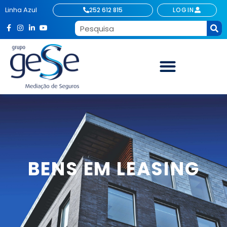
Linha Azul
252 612 815
LOGIN
BENS EM LEASING