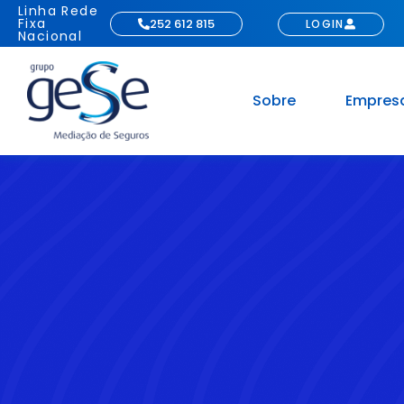
Linha Rede
Fixa
252 612 815
LOGIN
Nacional
Sobre
Empres