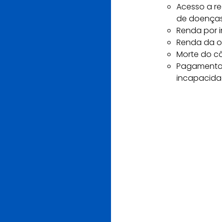
Acesso a re
de doenças
Renda por i
Renda da o
Morte do c
Pagamento 
incapacidad