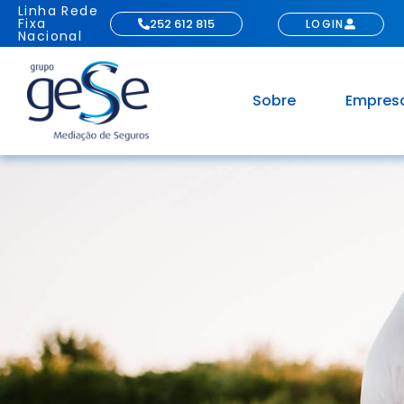
Linha Rede
Fixa
252 612 815
LOGIN
Nacional
Sobre
Empres