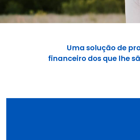
Uma solução de prot
financeiro dos que lhe s