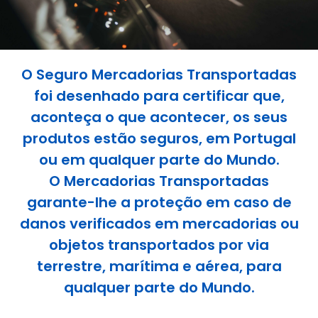
O Seguro Mercadorias Transportadas
foi desenhado para certificar que,
aconteça o que acontecer, os seus
produtos estão seguros, em Portugal
ou em qualquer parte do Mundo.
O Mercadorias Transportadas
garante-lhe a proteção em caso de
danos verificados em mercadorias ou
objetos transportados por via
terrestre, marítima e aérea, para
qualquer parte do Mundo.