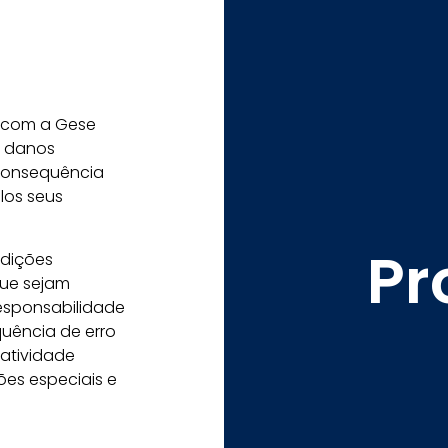
e com a Gese
s danos
 consequência
elos seus
Pr
ndições
que sejam
responsabilidade
quência de erro
 atividade
ões especiais e