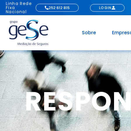
Linha Rede
Fixa
252 612 815
LOGIN
Nacional
Sobre
Empres
RESPON