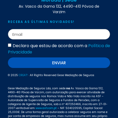
Av. Vasco da Gama 132, 4490-410 Póvoa de
Varzim
RECEBA AS ÚLTIMAS NOVIDADES!
Declaro que estou de acordo com a
Política de
Privacidade
ENVIAR
© 2025
CREAT!
· All Rights Reserved Gese Mediação de Seguros
Gese Mediação de Seguros Lda, com sede
na
Av. Vasco da Gama 132,
4490-410 Póvoa de Varzim, com autorização para exercer atividade de
distribuição de seguros nos Ramos Vida e Não Vida inscrito na ASF –
Autoridade de Supervisão de Seguros e Fundos de Pensões, com a
categoria de Agente de Seguros, sob o nº 407250466, inscrito em 27-01-
2007 verificável em
www.asf.com.pt
– NIF: 504020595, Capital Social:
25,000€. De uma forma geral autorizada a celebrar seguros em nome e
por conta de empresas de seguros, mas nunca assume em seu próprio