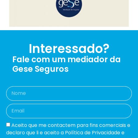
Interessado?
Fale com um mediador da
Gese Seguros
Aceito que me contactem para fins comerciais e
declaro que li e aceito a Política de Privacidade e