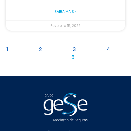
SAIBA MAIS »
Fevereiro 15, 2022
1
2
3
4
5