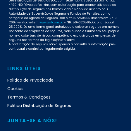
Gese Mediação de Seguros Lda, com sede
na
Av. Vasco da Gama 132,
4490-410 Póvoa de Varzim, com autorização para exercer atividade de
distribuição de seguros nos Ramos Vida e Não Vida inscrito na ASF –
Autoridade de Supervisão de Seguros e Fundos de Pensões, com a
categoria de Agente de Seguros, sob o nº 407250466, inscrito em 27-01-
2007 verificável em
www.asf.com.pt
– NIF: 504020595, Capital Social:
25,000€. De uma forma geral autorizada a celebrar seguros em nome e
por conta de empresas de seguros, mas nunca assume em seu próprio
nome a cobertura de riscos, competência exclusiva das empresas de
seguros nos termos da legislação aplicável.
A contratação de seguros não dispensa a consulta a informação pré-
contratual e contratual legalmente exigida.
LINKS ÚTEIS
Política de Privacidade
Cookies
Termos & Condições
Politica Distribuição de Seguros
JUNTA-SE A NÓS!