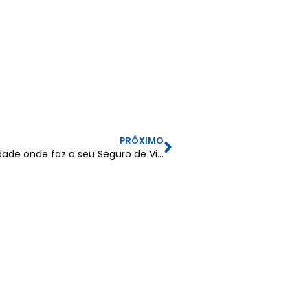
PRÓXIMO
Sabia que pode escolher a entidade onde faz o seu Seguro de Vida Crédito à Habitação?