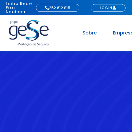
Linha Rede
Fixa
252 612 815
LOGIN
Nacional
Sobre
Empres