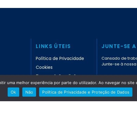
LINKS ÚTEIS
JUNTE-SE A
Política de Privacidade
Cansado de traba
Junte-se à nossa
Cookies
Termos & Condições
mitir uma melhor experiência por parte do utilizador. Ao navegar no site e
ENTRE EM CO
Politica Distribuição de
Seguros
Ok
Não
Política de Privacidade e Proteção de Dados
ítica de