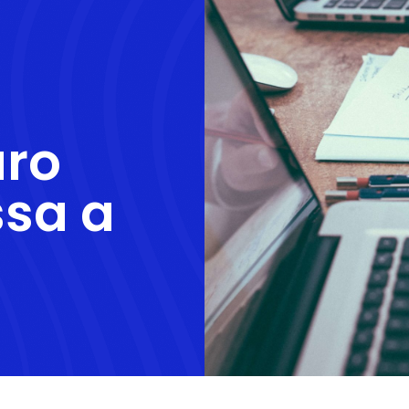
uro
sa a