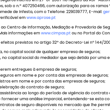
, sob o n.º 407250466, com autorização para os ramos V
Mamede de Infesta, com o Telefone: 229039777, E-mail:
ger
erificável em
www.aprose.pt
r ao Centro de Informação, Mediação e Provedoria de Se
. Mais informações em
www.cimpas.pt
ou no Portal do C
efeitos previstos no artigo 32º do Decreto-Lei nº 144/2006
a, no capital social de qualquer empresa de seguros;
eta, no capital social do mediador que seja detida por u
 serem entregues à empresa de seguros;
 seguros em nome e por conta das empresas de seguros;
nistros em nome e por conta das empresas de seguros;
elebração do contrato de seguro;
assistência ao longo do período de vigência do contrato 
e fornecer uma análise imparcial, entendendo-se esta 
contratos de seguro disponíveis no mercado que lhe per