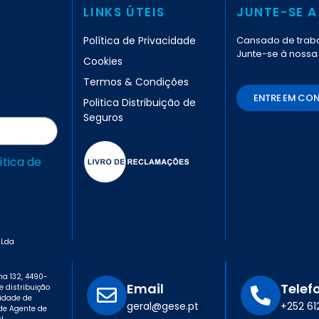
LINKS ÚTEIS
JUNTE-SE A
Política de Privacidade
Cansado de traba
Junte-se à nossa
Cookies
Termos & Condições
ENTRE EM CO
Politica Distribuição de
Seguros
ítica de
 Lda
a 132, 4490-
Email
Telef
e distribuição
ridade de
geral@gese.pt
+252 6
de Agente de