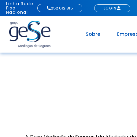
Linha Rede
Fixa
252 612 815
LOGIN
Nacional
Sobre
Empres
TERM
A Gese Mediação de Seguros Lda, Mediador de 