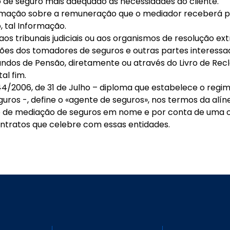
to de seguro mais adequado às necessidades do cliente.
Informação sobre a remuneração que o mediador receberá 
, tal Informação.
s tribunais judiciais ou aos organismos de resolução extraj
ções dos tomadores de seguros e outras partes interess
ndos de Pensão, diretamente ou através do Livro de Recl
al fim.
44/2006, de 31 de Julho – diploma que estabelece o regim
uros -, define o «agente de seguros», nos termos da alín
dade de mediação de seguros em nome e por conta de uma
ntratos que celebre com essas entidades.