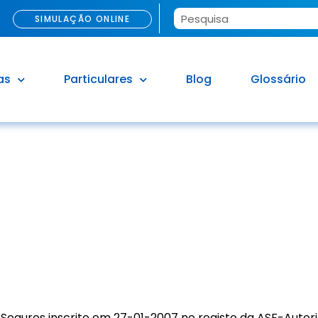
SIMULAÇÃO ONLINE
as
Particulares
Blog
Glossário
OS & COND
Seguros inscrito em 27-01-2007 no registo da ASF-Autor