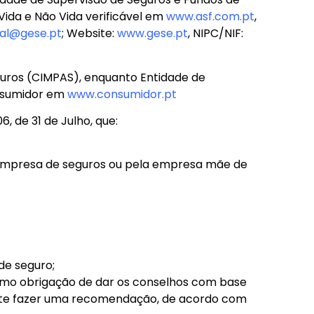
ida e Não Vida verificável em
www.asf.com.pt
,
al@gese.pt
; Website:
www.gese.pt
, NIPC/NIF:
guros (CIMPAS), enquanto Entidade de
onsumidor em
www.consumidor.pt
, de 31 de Julho, que:
ma empresa de seguros ou pela empresa mãe de
de seguro;
como obrigação de dar os conselhos com base
mite fazer uma recomendação, de acordo com