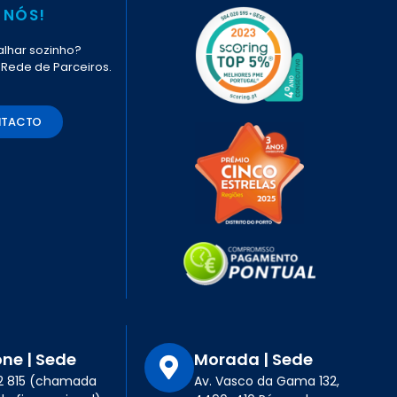
 NÓS!
lhar sozinho?
 Rede de Parceiros.
NTACTO
one | Sede
Morada | Sede
12 815 (chamada
Av. Vasco da Gama 132,