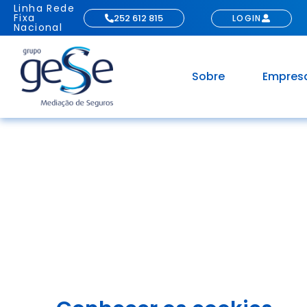
Linha Rede
Fixa
252 612 815
LOGIN
Nacional
Sobre
Empres