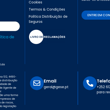
Cookies
Termos & Condições
ENTRE EM CO
Politica Distribuição de
Seguros
ítica de
 Lda
a 132, 4490-
Email
Telef
e distribuição
ridade de
geral@gese.pt
+252 6
de Agente de
l
para re
. De uma forma
empresas de
de riscos,
a legislação