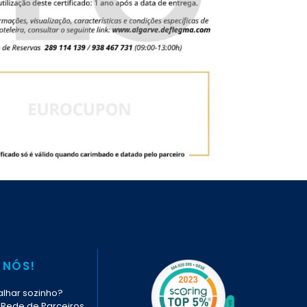
 NÓS!
lhar sozinho?
 Rede de Parceiros.