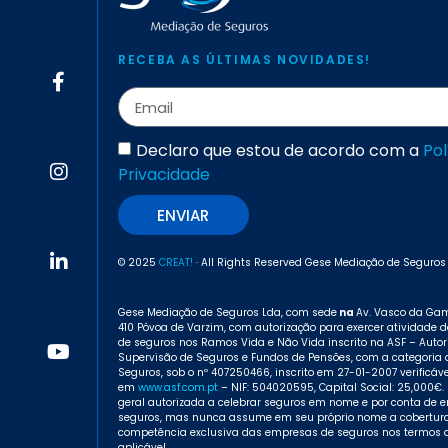
RECEBA AS ÚLTIMAS NOVIDADES!
Declaro que estou de acordo com a
Pol
Privacidade
ENVIAR
© 2025
CREAT!
· All Rights Reserved Gese Mediação de Seguros
Gese Mediação de Seguros Lda, com sede
na
Av. Vasco da Gam
410 Póvoa de Varzim, com autorização para exercer atividade d
de seguros nos Ramos Vida e Não Vida inscrito na ASF – Auto
Supervisão de Seguros e Fundos de Pensões, com a categoria 
Seguros, sob o nº 407250466, inscrito em 27-01-2007 verificáve
em
www.asf.com.pt
– NIF: 504020595, Capital Social: 25,000€
geral autorizada a celebrar seguros em nome e por conta de 
seguros, mas nunca assume em seu próprio nome a cobertura 
competência exclusiva das empresas de seguros nos termos d
aplicável.