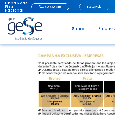
Linha Rede
Fixa
252 612 815
LOGIN
Nacional
Sobre
Empres