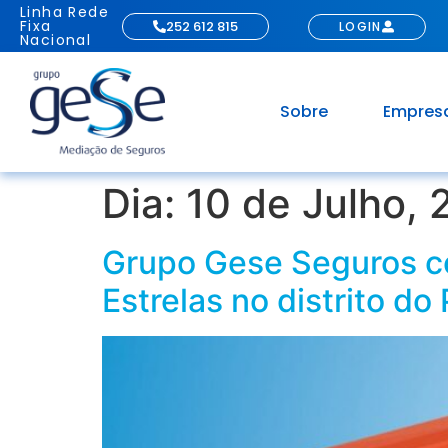
Linha Rede
Fixa
252 612 815
LOGIN
Nacional
Sobre
Empres
Dia:
10 de Julho,
Grupo Gese Seguros co
Estrelas no distrito do