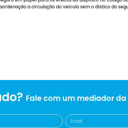
raordenação a circulação do veículo sem o dístico do seg
ado?
Fale com um mediador da