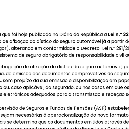
que foi hoje publicada no Diário da República a
Lei n.º 3
 de afixação do dístico do seguro automóvel já a partir d
gor), alterando em conformidade o Decreto-Lei n.º 291/20
o sistema de seguro obrigatório de responsabilidade civil 
obrigação de afixação do dístico do seguro automóvel, p
ia, de emissão dos documentos comprovativos do seguro 
, sem prejuízo da sua emissão e disponibilização em pape
 ou, caso aplicável, do segurado, ou nos casos em que
eletrónicos adequados para a transmissão e receção 
pervisão de Seguros e Fundos de Pensões (ASF) estabel
e sejam necessárias à operacionalização do novo forma
is se determina que os documentos emitidos através de
seguro em papel para os efeitos do disposto no Código d