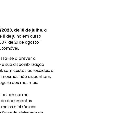
2/2023, de 10 de julho
, a
e 11 de julho em curso
07, de 21 de agosto –
automóvel.
assa-se a prever a
e sua disponibilização
l, sem custos acrescidos, a
 os mesmos não disponham,
segura dos mesmos.
ecer, em norma
to de documentos
 meios eletrónicos
a Estrada, deixando de