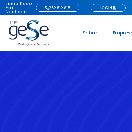
Linha Rede
Fixa
252 612 815
LOGIN
Nacional
Sobre
Empres