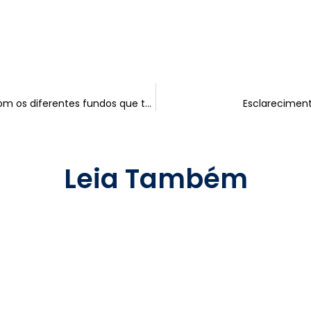
Diversifique o seu Investimento com os diferentes fundos que temos para si!
Esclareciment
Leia Também